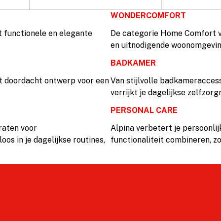
WONDERCOMFORT
 functionele en elegante
De categorie Home Comfort va
en uitnodigende woonomgeving
BADKAMER
t doordacht ontwerp voor een
Van stijlvolle badkameraccess
verrijkt je dagelijkse zelfzor
PERSONAL CARE
raten voor
Alpina verbetert je persoonlij
os in je dagelijkse routines,
functionaliteit combineren, z